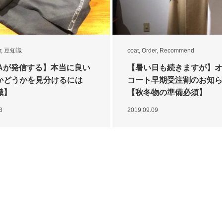
r
,
豆知識
coat
,
Order
,
Recommend
GAが発信する】本当に良い
【暑い日も続きますが】
かどうかを見分けるには
コート早期受注割のお知
識】
【秋冬物の準備必須】
8
2019.09.09