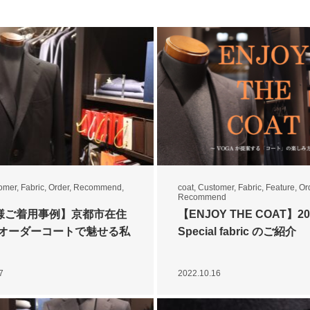
omer
,
Fabric
,
Order
,
Recommend
,
coat
,
Customer
,
Fabric
,
Feature
,
Or
Recommend
様ご着用事例】京都市在住
【ENJOY THE COAT】20
 ～オーダーコートで魅せる私
Special fabric のご紹介
7
2022.10.16