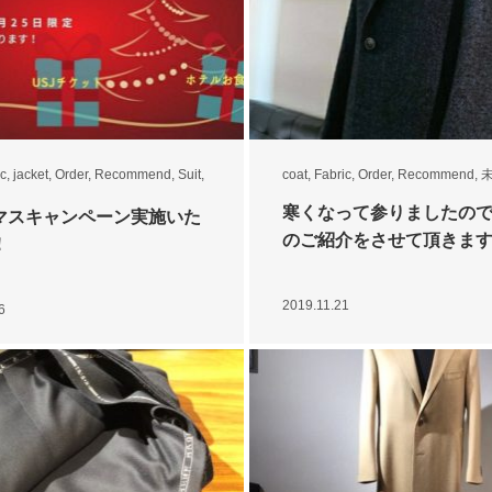
ic
,
jacket
,
Order
,
Recommend
,
Suit
,
coat
,
Fabric
,
Order
,
Recommend
,
寒くなって参りましたの
マスキャンペーン実施いた
のご紹介をさせて頂きま
！
2019.11.21
6