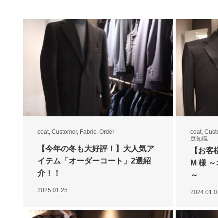
coat
,
Customer
,
Fabric
,
Order
coat
,
Cust
豆知識
【今年の冬も大好評！】大人気ア
【お客
イテム「オーダーコート」2選紹
M 様
介！！
～
2025.01.25
2024.01.0