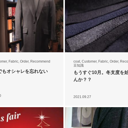
omer
,
Fabric
,
Order
,
Recommend
coat
,
Customer
,
Fabric
,
Order
,
Rec
豆知識
でもオシャレを忘れない
もうすぐ10月。冬支度を
んか？？
0
2021.09.27