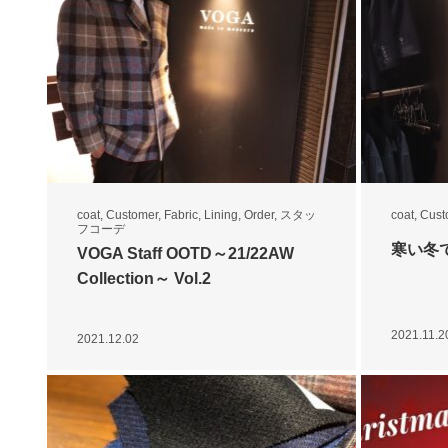
coat
,
Customer
,
Fabric
,
Lining
,
Order
,
スタッ
coat
,
Cust
フコーデ
寒い冬
VOGA Staff OOTD～21/22AW
Collection～ Vol.2
2021.11.2
2021.12.02