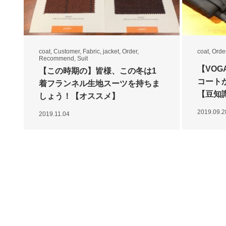
coat
,
Customer
,
Fabric
,
jacket
,
Order
,
coat
,
Orde
Recommend
,
Suit
【VO
【この時期の】皆様、この冬は1
コート
着フランネル生地スーツを持ちま
【豆知
しょう！【オススメ】
2019.09.2
2019.11.04