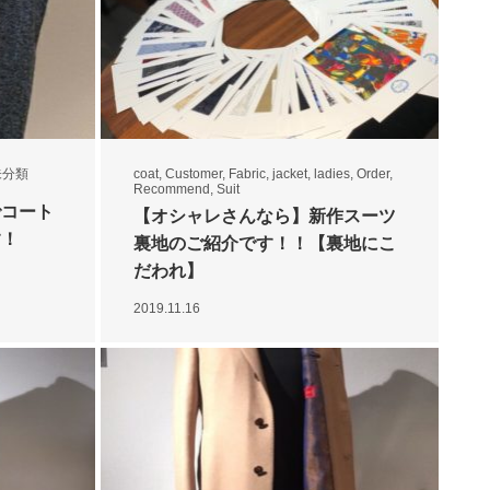
未分類
coat
,
Customer
,
Fabric
,
jacket
,
ladies
,
Order
,
Recommend
,
Suit
でコート
【オシャレさんなら】新作スーツ
す！
裏地のご紹介です！！【裏地にこ
だわれ】
2019.11.16