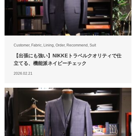
Customer
,
Fabric
,
Lining
,
Order
,
Recommend
,
Suit
【出張にも強い】NIKKEトラベルクオリティで仕
立てる、機能派ネイビーチェック
2026.02.21