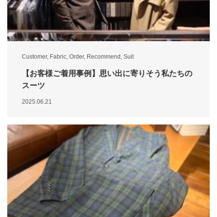
Customer
,
Fabric
,
Order
,
Recommend
,
Suit
【お客様ご着用事例】思い出に寄りそう私たちの
スーツ
2025.06.21