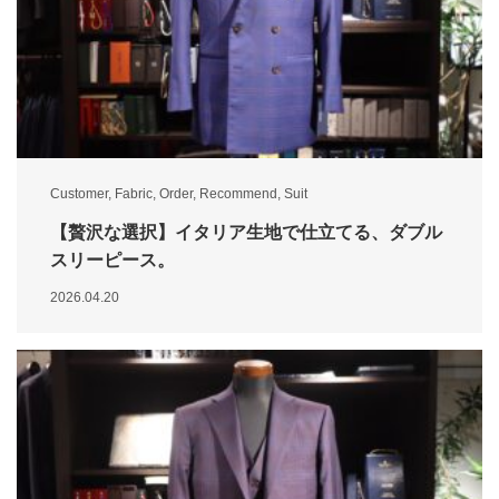
Customer
,
Fabric
,
Order
,
Recommend
,
Suit
【贅沢な選択】イタリア生地で仕立てる、ダブル
スリーピース。
2026.04.20