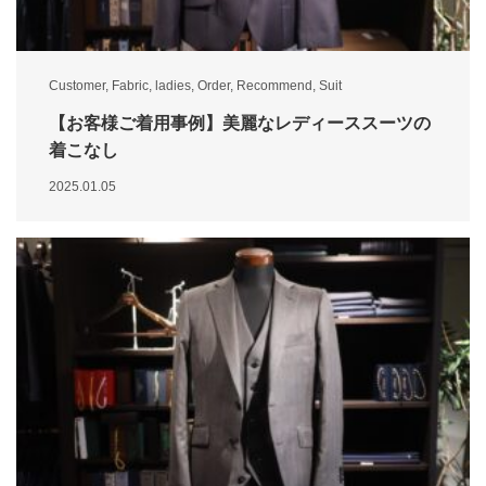
Customer
,
Fabric
,
ladies
,
Order
,
Recommend
,
Suit
【お客様ご着用事例】美麗なレディーススーツの
着こなし
2025.01.05