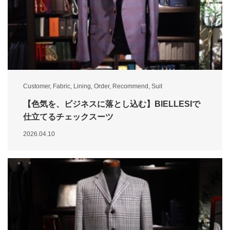
Customer
,
Fabric
,
Lining
,
Order
,
Recommend
,
Suit
【色気を、ビジネスに落とし込む】BIELLESIで
仕立てるチェックスーツ
2026.04.10