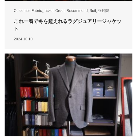
Customer
,
Fabric
,
jacket
,
Order
,
Recommend
,
Suit
,
豆知識
これ一着で冬を超えれるラグジュアリージャケッ
ト
2024.10.10