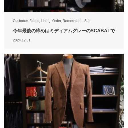
Customer
,
Fabric
,
Lining
,
Order
,
Recommend
,
Suit
今年最後の締めはミディアムグレーのSCABALで
2024.12.31