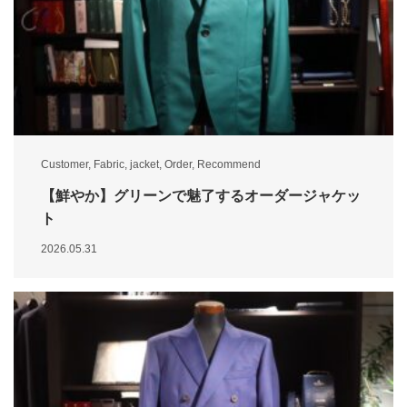
Customer
,
Fabric
,
jacket
,
Order
,
Recommend
【鮮やか】グリーンで魅了するオーダージャケッ
ト
2026.05.31