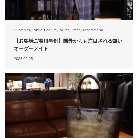
Customer
,
Fabric
,
Feature
,
jacket
,
Order
,
Recommend
【お客様ご着用事例】国外からも注目される熱い
オーダーメイド
2025.03.05