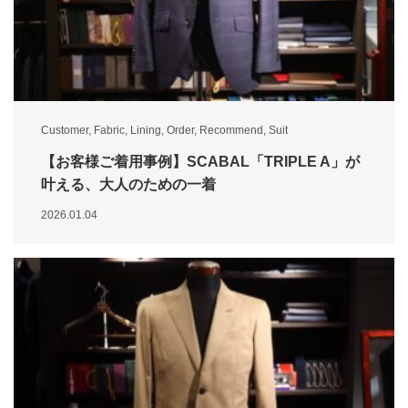
Customer
,
Fabric
,
Lining
,
Order
,
Recommend
,
Suit
【お客様ご着用事例】SCABAL「TRIPLE A」が
叶える、大人のための一着
2026.01.04