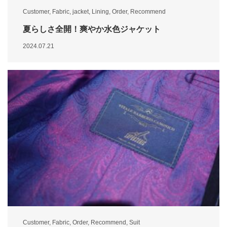
Customer
,
Fabric
,
jacket
,
Lining
,
Order
,
Recommend
夏らしさ全開！爽やか水色ジャケット
2024.07.21
Customer
,
Fabric
,
Order
,
Recommend
,
Suit