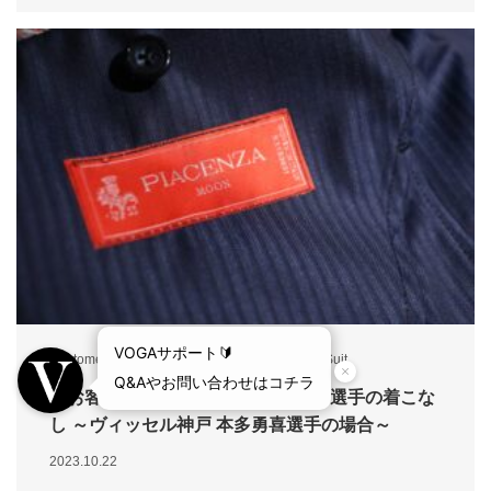
Customer
,
Fabric
,
Order
,
Recommend
,
soccer
,
Suit
【お客様ご着用事例】プロサッカー選手の着こな
し ～ヴィッセル神戸 本多勇喜選手の場合～
2023.10.22