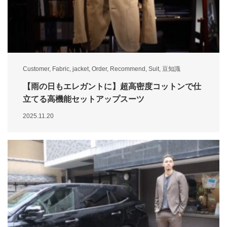
Customer
,
Fabric
,
jacket
,
Order
,
Recommend
,
Suit
,
豆知識
【雨の日もエレガントに】超高密度コットンで仕
立てる高機能セットアップスーツ
2025.11.20