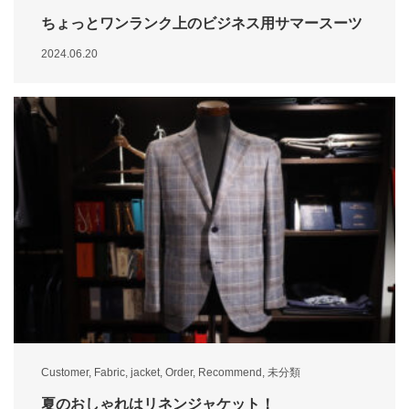
ちょっとワンランク上のビジネス用サマースーツ
2024.06.20
Customer
,
Fabric
,
jacket
,
Order
,
Recommend
,
未分類
夏のおしゃれはリネンジャケット！