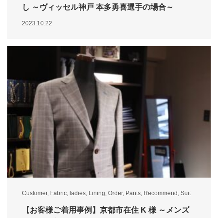
し ～ヴィッセル神戸 本多勇喜選手の場合～
2023.10.22
Customer
,
Fabric
,
ladies
,
Lining
,
Order
,
Pants
,
Recommend
,
Suit
【お客様ご着用事例】京都市在住 K 様 ～メンズ