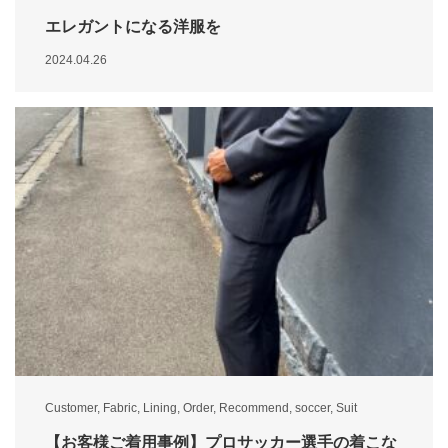
エレガントになる洋服を
2024.04.26
Customer
,
Fabric
,
Lining
,
Order
,
Recommend
,
soccer
,
Suit
【お客様ご着用事例】プロサッカー選手の着こな