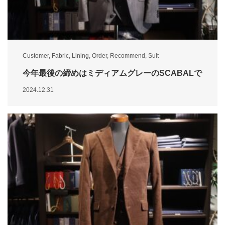
Customer
,
Fabric
,
Lining
,
Order
,
Recommend
,
Suit
今年最後の締めはミディアムグレーのSCABALで
2024.12.31