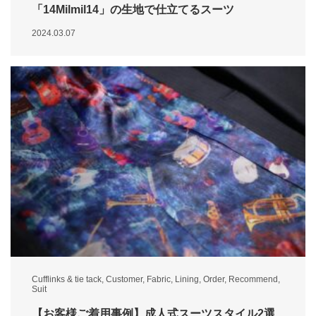
「14Milmil14」の生地で仕立てるスーツ
2024.03.07
Cufflinks & tie tack
,
Customer
,
Fabric
,
Lining
,
Order
,
Recommend
,
Suit
【お客様ご着用事例】成人式スーツスタイル2選