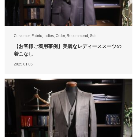
Customer
,
Fabric
,
ladies
,
Order
,
Recommend
,
Suit
【お客様ご着用事例】美麗なレディーススーツの
着こなし
2025.01.05