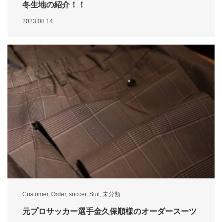
冬生地の紹介！！
2023.08.14
Customer
,
Order
,
soccer
,
Suit
,
未分類
元プロサッカー選手金久保順様のオーダースーツ