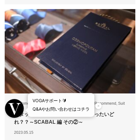
Customer
,
Fabric
,
Feature
,
jacket
,
Order
,
Pants
,
Recommend
,
Suit
スタッフ厳選、オススメの生地はいったいど
れ？？～SCABAL 編 その②～
2023.05.15