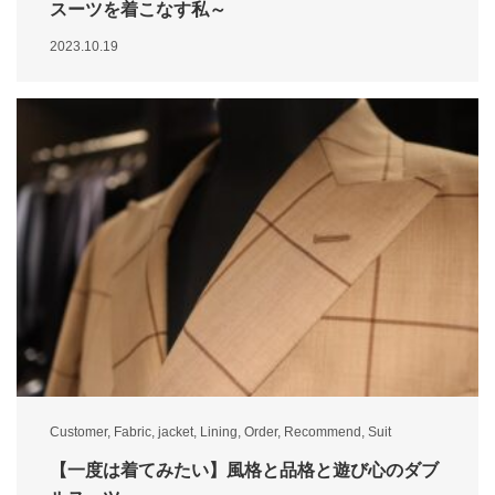
スーツを着こなす私～
2023.10.19
Customer
,
Fabric
,
jacket
,
Lining
,
Order
,
Recommend
,
Suit
【一度は着てみたい】風格と品格と遊び心のダブ