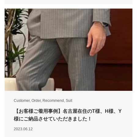
Customer
,
Order
,
Recommend
,
Suit
【お客様ご着用事例】名古屋在住のT様、H様、Y
様にご納品させていただきました！
2023.06.12