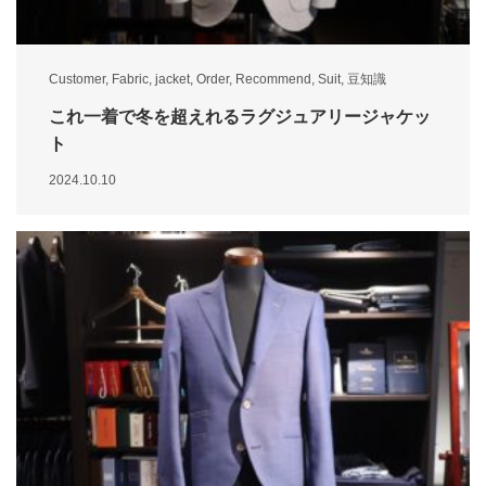
Customer
,
Fabric
,
jacket
,
Order
,
Recommend
,
Suit
,
豆知識
これ一着で冬を超えれるラグジュアリージャケッ
ト
2024.10.10