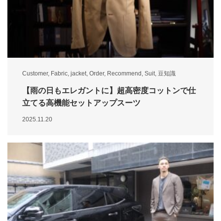
Customer
,
Fabric
,
jacket
,
Order
,
Recommend
,
Suit
,
豆知識
【雨の日もエレガントに】超高密度コットンで仕
立てる高機能セットアップスーツ
2025.11.20