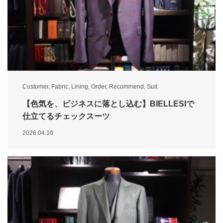
Customer
,
Fabric
,
Lining
,
Order
,
Recommend
,
Suit
【色気を、ビジネスに落とし込む】BIELLESIで
仕立てるチェックスーツ
2026.04.10