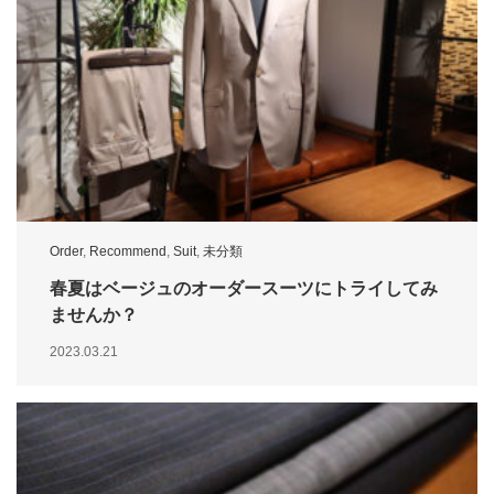
Order
,
Recommend
,
Suit
,
未分類
春夏はベージュのオーダースーツにトライしてみ
ませんか？
2023.03.21