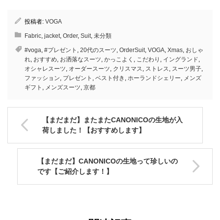
投稿者:
VOGA
Fabric
,
jacket
,
Order
,
Suit
,
未分類
#voga
,
#プレゼント
,
20代のスーツ
,
OrderSuit
,
VOGA
,
Xmas
,
おしゃ
れ
,
おすすめ
,
お洒落なスーツ
,
かっこよく
,
こだわり
,
イングランド
,
オシャレスーツ
,
オーダースーツ
,
クリスマス
,
ストレス
,
スーツ男子
,
ファッション
,
プレゼント
,
ベスト付き
,
ホーランドシェリー
,
メンズ
ギフト
,
メンズスーツ
,
京都
【まだまだ】またまたCANONICOの生地が入
荷しました！【おすすめします】
【まだまだ】CANONICOの生地って珍しいの
です【ご紹介します！】