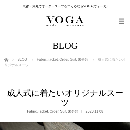
京都・烏丸でオーダースーツをつくるならVOGA(ヴォーガ)
BLOG
ホーム
BLOG
Fabric
,
jacket
,
Order
,
Suit
,
未分類
成人式に着たいオ
リジナルスーツ
成人式に着たいオリジナルスー
ツ
Fabric
,
jacket
,
Order
,
Suit
,
未分類
2020.11.08