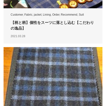
Customer
,
Fabric
,
jacket
,
Lining
,
Order
,
Recommend
,
Suit
【柄と柄】個性をスーツに落とし込む【こだわり
の逸品】
2021.03.28