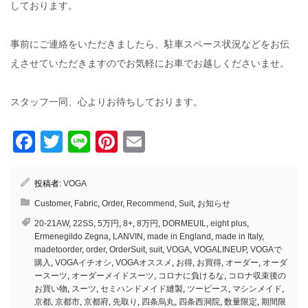
しております。
事前にご連絡をいただきましたら、駐車スペース状況などをお伝
えさせていただきますのでお気軽にお車でお越しくださいませ。
スタッフ一同、心よりお待ちしております。
Facebook
Twitter
Line
Pinterest
Email
投稿者:
VOGA
Customer
,
Fabric
,
Order
,
Recommend
,
Suit
,
お知らせ
20-21AW
,
22SS
,
5万円
,
8+
,
8万円
,
DORMEUIL
,
eight plus
,
Ermenegildo Zegna
,
LANVIN
,
made in England
,
made in Italy
,
madetoorder
,
order
,
OrderSuit
,
suit
,
VOGA
,
VOGALINEUP
,
VOGAで
購入
,
VOGAイチオシ
,
VOGAオススメ
,
お得
,
お買得
,
オーダー
,
オーダ
ースーツ
,
オーダーメイドスーツ
,
コロナに負けるな
,
コロナ収束後の
お買い物
,
スーツ
,
セミハンドメイド縫製
,
ツーピース
,
マシンメイド
,
京都
,
京都市
,
京都府
,
先取り
,
四条烏丸
,
四条西洞院
,
数量限定
,
期間限