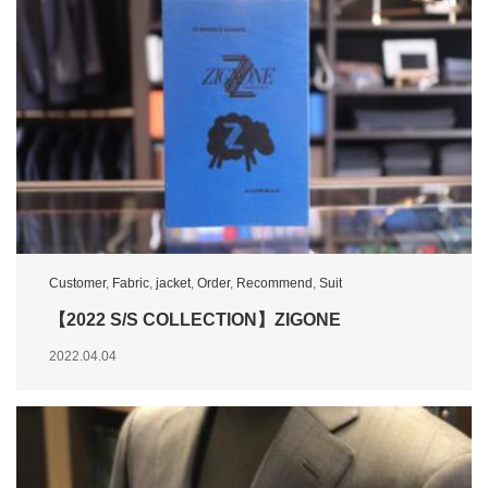
Customer
,
Fabric
,
jacket
,
Order
,
Recommend
,
Suit
【2022 S/S COLLECTION】ZIGONE
2022.04.04