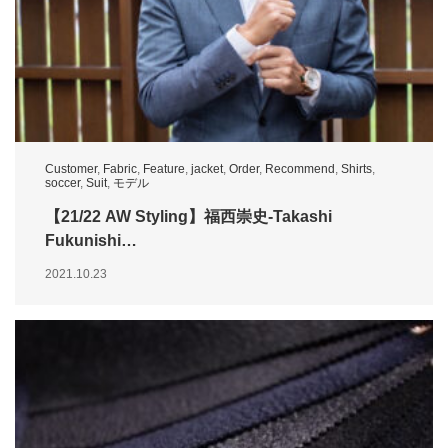
Customer
,
Fabric
,
Feature
,
jacket
,
Order
,
Recommend
,
Shirts
,
soccer
,
Suit
,
モデル
【21/22 AW Styling】福西崇史-Takashi
Fukunishi…
2021.10.23