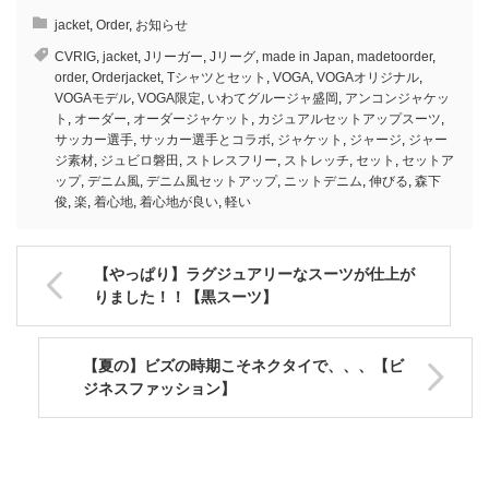
jacket
,
Order
,
お知らせ
CVRIG
,
jacket
,
Jリーガー
,
Jリーグ
,
made in Japan
,
madetoorder
,
order
,
Orderjacket
,
Tシャツとセット
,
VOGA
,
VOGAオリジナル
,
VOGAモデル
,
VOGA限定
,
いわてグルージャ盛岡
,
アンコンジャケッ
ト
,
オーダー
,
オーダージャケット
,
カジュアルセットアップスーツ
,
サッカー選手
,
サッカー選手とコラボ
,
ジャケット
,
ジャージ
,
ジャー
ジ素材
,
ジュビロ磐田
,
ストレスフリー
,
ストレッチ
,
セット
,
セットア
ップ
,
デニム風
,
デニム風セットアップ
,
ニットデニム
,
伸びる
,
森下
俊
,
楽
,
着心地
,
着心地が良い
,
軽い
【やっぱり】ラグジュアリーなスーツが仕上が
りました！！【黒スーツ】
【夏の】ビズの時期こそネクタイで、、、【ビ
ジネスファッション】