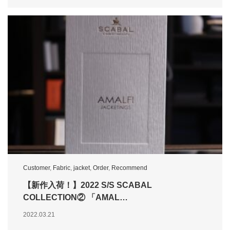
Customer
,
Fabric
,
jacket
,
Order
,
Recommend
【新作入荷！】2022 S/S SCABAL
COLLECTION② 「AMAL…
2022.03.21