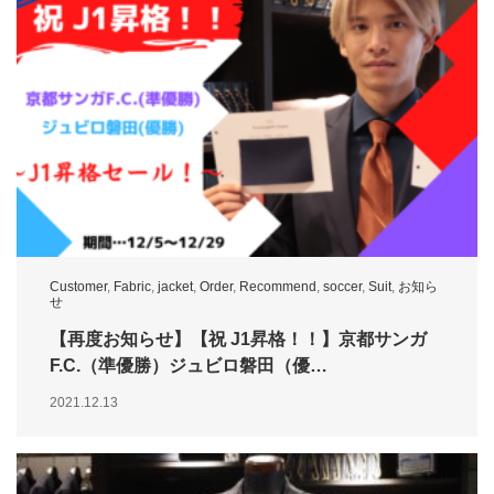
Customer
,
Fabric
,
jacket
,
Order
,
Recommend
,
soccer
,
Suit
,
お知ら
せ
【再度お知らせ】【祝 J1昇格！！】京都サンガ
F.C.（準優勝）ジュビロ磐田（優…
2021.12.13