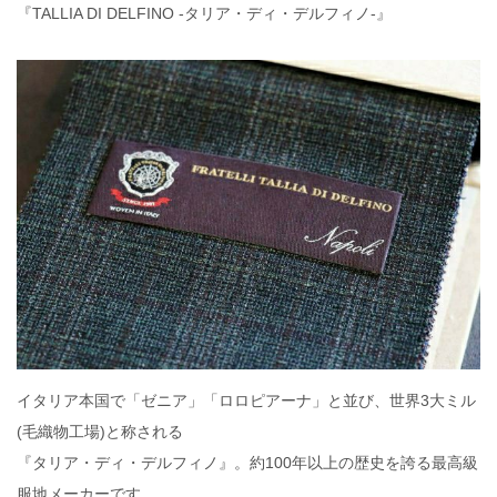
『TALLIA DI DELFINO -タリア・ディ・デルフィノ-』
イタリア本国で「ゼニア」「ロロピアーナ」と並び、世界3大ミル
(毛織物工場)と称される
『タリア・ディ・デルフィノ』。約100年以上の歴史を誇る最高級
服地メーカーです。