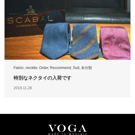
Fabric
,
necktie
,
Order
,
Recommend
,
Suit
,
未分類
特別なネクタイの入荷です
2019.11.28