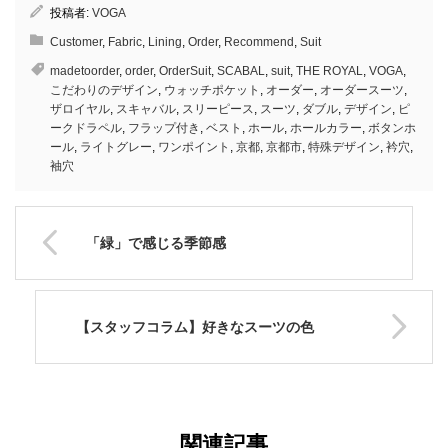
投稿者:
VOGA
Customer
,
Fabric
,
Lining
,
Order
,
Recommend
,
Suit
madetoorder
,
order
,
OrderSuit
,
SCABAL
,
suit
,
THE ROYAL
,
VOGA
,
こだわりのデザイン
,
ウォッチポケット
,
オーダー
,
オーダースーツ
,
ザロイヤル
,
スキャバル
,
スリーピース
,
スーツ
,
ダブル
,
デザイン
,
ピ
ークドラペル
,
フラップ付き
,
ベスト
,
ホール
,
ホールカラー
,
ボタンホ
ール
,
ライトグレー
,
ワンポイント
,
京都
,
京都市
,
特殊デザイン
,
衿穴
,
袖穴
「緑」で感じる季節感
【スタッフコラム】好きなスーツの色
関連記事