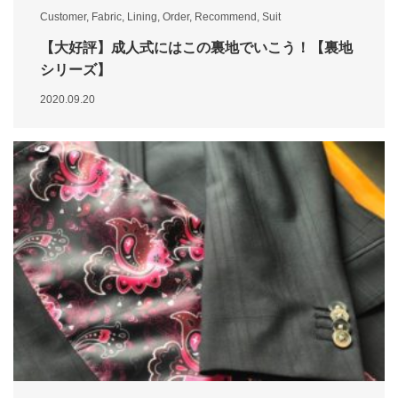
Customer
,
Fabric
,
Lining
,
Order
,
Recommend
,
Suit
【大好評】成人式にはこの裏地でいこう！【裏地
シリーズ】
2020.09.20