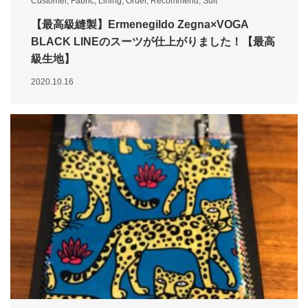
Customer
,
Fabric
,
Lining
,
Order
,
Recommend
,
Suit
【最高級縫製】Ermenegildo Zegna×VOGA
BLACK LINEのスーツが仕上がりました！【最高
級生地】
2020.10.16