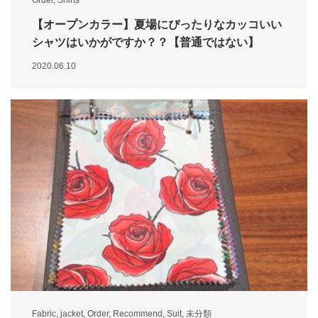
Order
,
Shirts
【オープンカラー】夏場にぴったりなカッコいい
シャツはいかがですか？？【普通ではない】
2020.06.10
Fabric
,
jacket
,
Order
,
Recommend
,
Suit
,
未分類