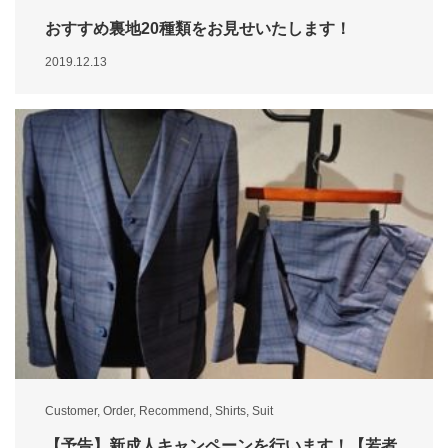
おすすめ裏地20種類をお見せいたします！
2019.12.13
Customer
,
Order
,
Recommend
,
Shirts
,
Suit
【予告】新成人キャンペーンを行います！【若者