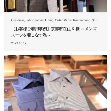
Customer
,
Fabric
,
ladies
,
Lining
,
Order
,
Pants
,
Recommend
,
Suit
【お客様ご着用事例】京都市在住 K 様 ～メンズ
スーツを着こなす私～
2023.10.19