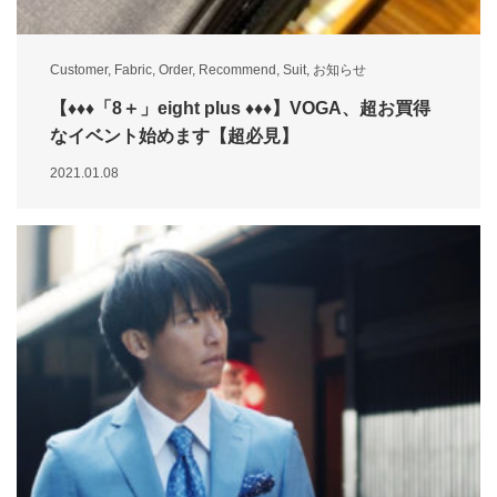
Customer
,
Fabric
,
Order
,
Recommend
,
Suit
,
お知らせ
【♦︎♦♦︎「8＋」eight plus ♦︎♦︎♦︎】VOGA、超お買得
なイベント始めます【超必見】
2021.01.08