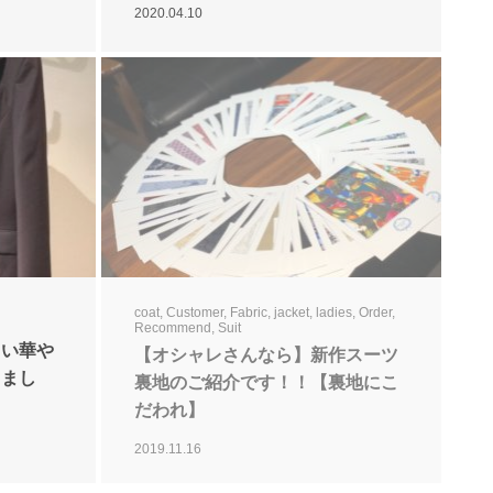
2020.04.10
coat
,
Customer
,
Fabric
,
jacket
,
ladies
,
Order
,
Recommend
,
Suit
しい華や
【オシャレさんなら】新作スーツ
りまし
裏地のご紹介です！！【裏地にこ
】
だわれ】
2019.11.16