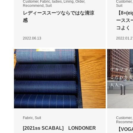
Customer
,
Fabric
,
ladies
,
Lining
,
Order
,
Customer
Recommend
,
Suit
Suit
レディーススーツならではな清涼
【8+(e
感
ースス
コよく
2022.06.13
2022.01.2
Fabric
,
Suit
Customer
Recomme
[2021ss SCABAL] LONDONER
【VOG