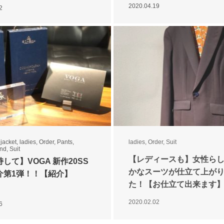
喜びを】
2020.04.19
2
,
jacket
,
ladies
,
Order
,
Pants
,
ladies
,
Order
,
Suit
nd
,
Suit
【レディースも】女性ら
して】VOGA 新作20SS
かなスーツが仕立て上が
介第1弾！！【紹介】
た！【お仕立て出来ます
2020.02.02
6