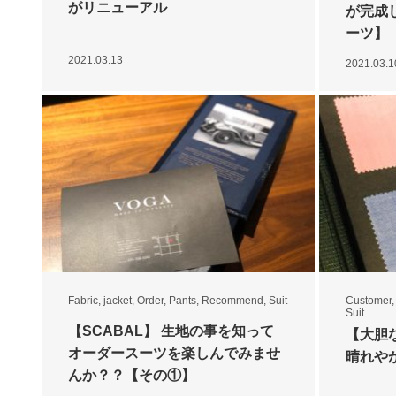
がリニューアル
が完成
ーツ】
2021.03.13
2021.03.1
Fabric
,
jacket
,
Order
,
Pants
,
Recommend
,
Suit
Customer
Suit
【SCABAL】 生地の事を知って
【大胆
オーダースーツを楽しんでみませ
晴れや
んか？？【その①】