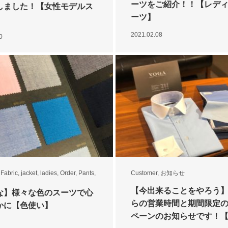
ーツをご紹介！！【レデ
しました！【女性モデルス
ーツ】
2021.02.08
0
,
Fabric
,
jacket
,
ladies
,
Order
,
Pants
,
Customer
,
お知らせ
【今出来ることをやろう
な】様々な色のスーツで心
らの営業時間と期間限定
かに【色使い】
ペーンのお知らせです！