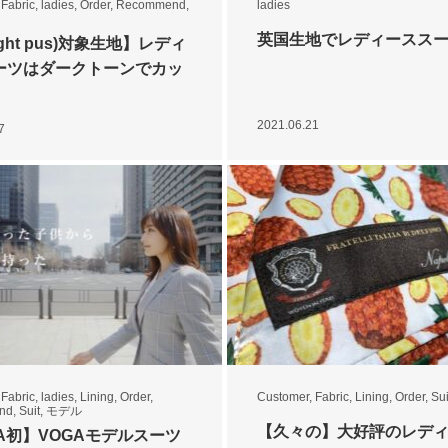
,
Fabric
,
ladies
,
Order
,
Recommend
,
ladies
英国生地でレディースス
ight pus)対象生地】レディ
ーツはダークトーンでカッ
2021.06.21
7
,
Fabric
,
ladies
,
Lining
,
Order
,
Customer
,
Fabric
,
Lining
,
Order
,
Sui
nd
,
Suit
,
モデル
【久々の】大好評のレデ
A初】VOGAモデルスーツ