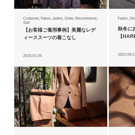
Customer
,
Fabric
,
ladies
,
Order
,
Recommend
,
Fabric
,
Or
Suit
秋冬に
【お客様ご着用事例】美麗なレデ
【HAR
ィーススーツの着こなし
2022.09.2
2025.01.05