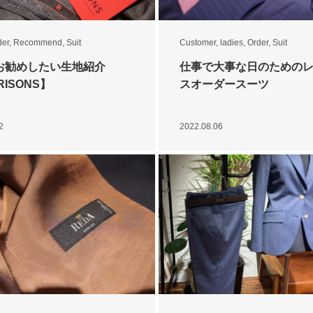
der
,
Recommend
,
Suit
Customer
,
ladies
,
Order
,
Suit
お勧めしたい生地紹介
仕事で大事な日のための
RISONS】
スオーダースーツ
2
2022.08.06