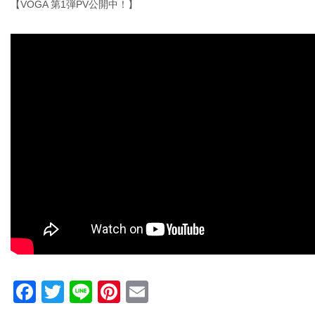
【VOGA 第1弾PV公開中！】
Facebook
Twitter
Line
Pinterest
Email