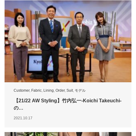
Customer
,
Fabric
,
Lining
,
Order
,
Suit
,
モデル
【21/22 AW Styling】竹内弘一-Koichi Takeuchi-
の…
2021.10.17