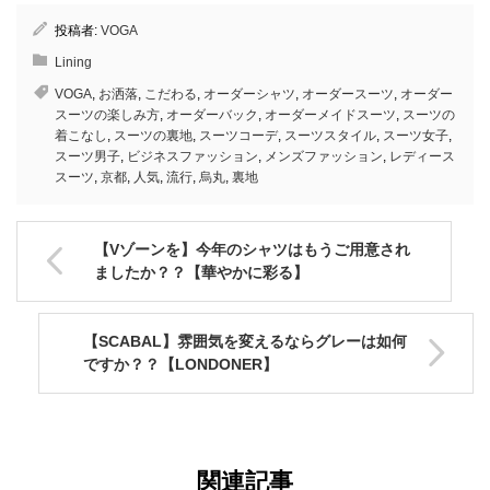
投稿者:
VOGA
Lining
VOGA
,
お洒落
,
こだわる
,
オーダーシャツ
,
オーダースーツ
,
オーダー
スーツの楽しみ方
,
オーダーバック
,
オーダーメイドスーツ
,
スーツの
着こなし
,
スーツの裏地
,
スーツコーデ
,
スーツスタイル
,
スーツ女子
,
スーツ男子
,
ビジネスファッション
,
メンズファッション
,
レディース
スーツ
,
京都
,
人気
,
流行
,
烏丸
,
裏地
【Vゾーンを】今年のシャツはもうご用意され
ましたか？？【華やかに彩る】
【SCABAL】雰囲気を変えるならグレーは如何
ですか？？【LONDONER】
関連記事