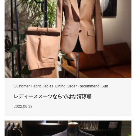
Customer
,
Fabric
,
ladies
,
Lining
,
Order
,
Recommend
,
Suit
レディーススーツならではな清涼感
2022.06.13