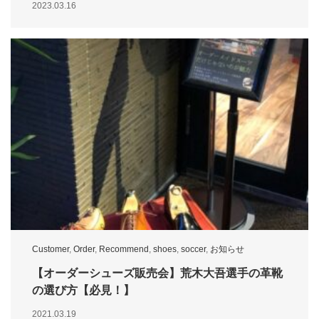
2023.03.16
Customer
,
Order
,
Recommend
,
shoes
,
soccer
,
お知らせ
【オーダーシューズ販売会】荒木大吾選手の革靴
の選び方【必見！】
2021.03.19