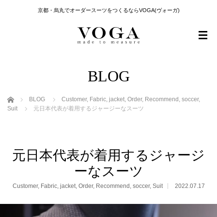
京都・烏丸でオーダースーツをつくるならVOGA(ヴォーガ)
BLOG
ホーム
BLOG
Customer
,
Fabric
,
jacket
,
Order
,
Recommend
,
soccer
,
Suit
元日本代表が着用するジャージーなスーツ
元日本代表が着用するジャージ
ーなスーツ
Customer
,
Fabric
,
jacket
,
Order
,
Recommend
,
soccer
,
Suit
2022.07.17