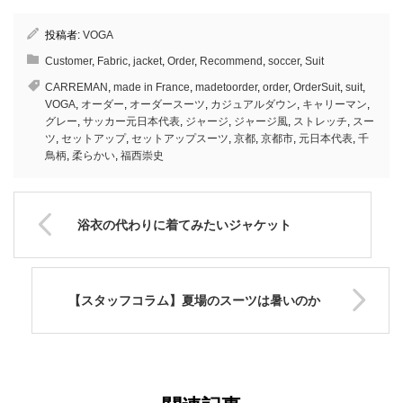
投稿者:
VOGA
Customer
,
Fabric
,
jacket
,
Order
,
Recommend
,
soccer
,
Suit
CARREMAN
,
made in France
,
madetoorder
,
order
,
OrderSuit
,
suit
,
VOGA
,
オーダー
,
オーダースーツ
,
カジュアルダウン
,
キャリーマン
,
グレー
,
サッカー元日本代表
,
ジャージ
,
ジャージ風
,
ストレッチ
,
スー
ツ
,
セットアップ
,
セットアップスーツ
,
京都
,
京都市
,
元日本代表
,
千
鳥柄
,
柔らかい
,
福西崇史
浴衣の代わりに着てみたいジャケット
【スタッフコラム】夏場のスーツは暑いのか