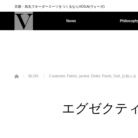
京都・烏丸でオーダースーツをつくるならVOGA(ヴォーガ)
News
Philosoph
ホーム
BLOG
Customer
,
Fabric
,
jacket
,
Order
,
Pants
,
Suit
,
お知らせ
エグゼクテ