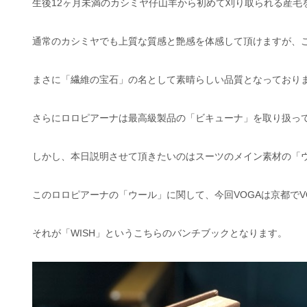
生後12ヶ月未満のカシミヤ仔山羊から初めて刈り取られる産毛
通常のカシミヤでも上質な質感と艶感を体感して頂けますが、
まさに「繊維の宝石」の名として素晴らしい品質となっており
さらにロロピアーナは最高級製品の「ビキューナ」を取り扱っ
しかし、本日説明させて頂きたいのはスーツのメイン素材の「
このロロピアーナの「ウール」に関して、今回VOGAは京都で
それが「WISH」というこちらのバンチブックとなります。