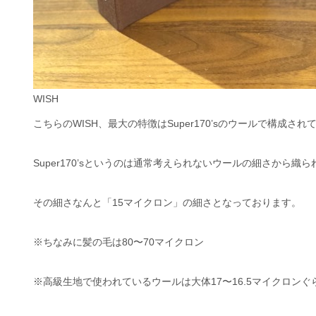
WISH
こちらのWISH、最大の特徴はSuper170’sのウールで構成さ
Super170’sというのは通常考えられないウールの細さから織
その細さなんと「15マイクロン」の細さとなっております。
※ちなみに髪の毛は80〜70マイクロン
※高級生地で使われているウールは大体17〜16.5マイクロン