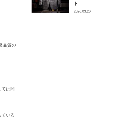
ト
2026.03.20
級品質の
しては間
っている