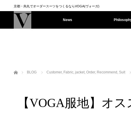
京都・烏丸でオーダースーツをつくるならVOGA(ヴォーガ)
News
Philosoph
ホーム
BLOG
Customer
,
Fabric
,
jacket
,
Order
,
Recommend
,
Suit
【VOGA服地】オ