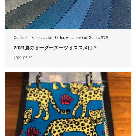
Customer
,
Fabric
,
jacket
,
Order
,
Recommend
,
Suit
,
豆知識
2021夏のオーダースーツオススメは？
2021.05.29