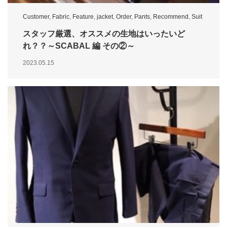
Customer
,
Fabric
,
Feature
,
jacket
,
Order
,
Pants
,
Recommend
,
Suit
スタッフ厳選、オススメの生地はいったいど
れ？？～SCABAL 編 その②～
2023.05.15