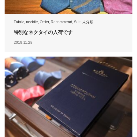
Fabric
,
necktie
,
Order
,
Recommend
,
Suit
,
未分類
特別なネクタイの入荷です
2019.11.28