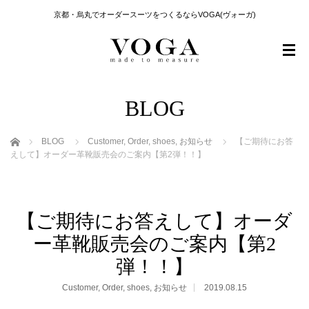
京都・烏丸でオーダースーツをつくるならVOGA(ヴォーガ)
BLOG
ホーム
BLOG
Customer
,
Order
,
shoes
,
お知らせ
【ご期待にお答
えして】オーダー革靴販売会のご案内【第2弾！！】
【ご期待にお答えして】オーダ
ー革靴販売会のご案内【第2
弾！！】
Customer
,
Order
,
shoes
,
お知らせ
2019.08.15