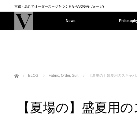
京都・烏丸でオーダースーツをつくるならVOGA(ヴォーガ)
News
Philosoph
ホーム
BLOG
Fabric
,
Order
,
Suit
【夏場の】盛夏用のスキャバ
【夏場の】盛夏用の