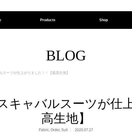
y
Products
Shop
BLOG
ルスーツが仕上がりました！！【最高生地】
スキャバルスーツが仕
高生地】
Fabric
,
Order
,
Suit
2020.07.27