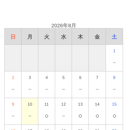
2026年8月
日
月
火
水
木
金
土
1
－
2
3
4
5
6
7
8
－
－
－
－
－
－
－
9
10
11
12
13
14
15
－
－
○
－
○
○
○