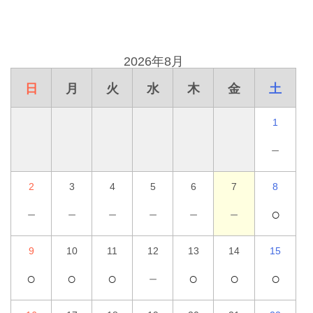
2026年8月
日
月
火
水
木
金
土
1
－
2
3
4
5
6
7
8
－
－
－
－
－
－
○
9
10
11
12
13
14
15
○
○
○
－
○
○
○