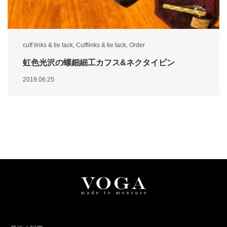
cuff links & tie tack
,
Cufflinks & tie tack
,
Order
虹色光沢の螺鈿細工カフス&ネクタイピン
2019.06.25